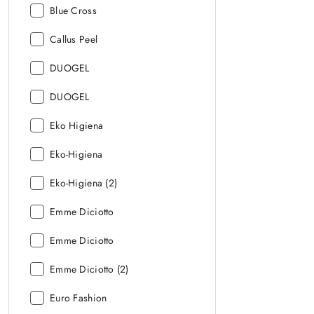
Marka:
Blue Cross
Marka:
Callus Peel
Marka:
DUOGEL
Marka:
DUOGEL
Marka:
Eko Higiena
Marka:
Eko-Higiena
Marka:
Eko-Higiena (2)
Marka:
Emme Diciotto
Marka:
Emme Diciotto
Marka:
Emme Diciotto (2)
Marka:
Euro Fashion