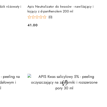
NY
DO KOSZYKA
zik różowaty i
Apis Neutralizator do kwasów - nawilżający i
kojący z d-panthenolem 200 ml
(0)
41.00
Cena: