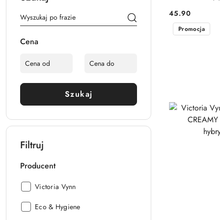
45.90
Cena:
Promocja
Cena
Szukaj
Filtruj
Producent
Producent:
Victoria Vynn
Producent:
Eco & Hygiene