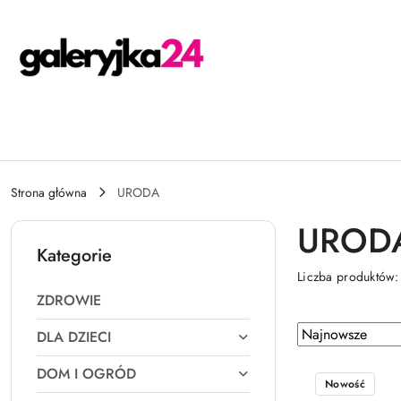
Przejdź do treści głównej
Przejdź do wyszukiwarki
Przejdź do moje konto
Przejdź do menu głównego
Przejdź do stopki
Strona główna
URODA
UROD
Kategorie
Liczba produktów
ZDROWIE
Zastosowano sortowanie: Najnowsze.
Sortuj
DLA DZIECI
według
DOM I OGRÓD
Nowość