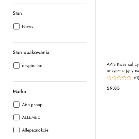
Stan
Stan:
Nowy
Stan opakowania
PRO
APIS Kwas salicy
Stan
oryginalne
oczyszczający na
opakowania:
(0
59.85
Marka
Cena:
Marka:
Aba group
Marka:
ALLEMED
Marka:
Allepaznokcie