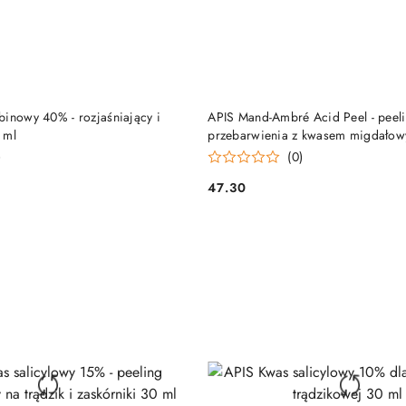
PRODUKT NIEDOSTĘP
DO KOSZYKA
binowy 40% - rozjaśniający i
APIS Mand-Ambré Acid Peel - peel
 ml
przebarwienia z kwasem migdałow
bursztynowym 30 ml
)
(0)
47.30
Cena: