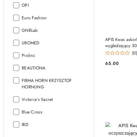
Producent:
OPI
Producent:
Euro Fashion
Producent:
GNBLab
APIS Kwas askor
Producent:
UROMED
wygładzający 30
(0
Producent:
Prolinc
65.00
Cena:
Producent:
BEAUTIONA
Producent:
FIRMA HORN KRZYSZTOF
HORNUNG
Producent:
Victoria's Secret
Producent:
Blue Cross
Producent:
IBD