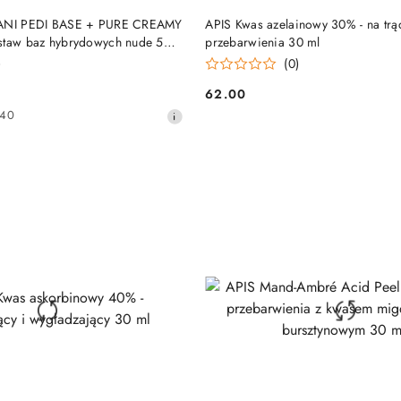
PRODUKT NIEDOSTĘP
DO KOSZYKA
MANI PEDI BASE + PURE CREAMY
APIS Kwas azelainowy 30% - na trąd
staw baz hybrydowych nude 5
przebarwienia 30 ml
)
(0)
62.00
Cena:
140