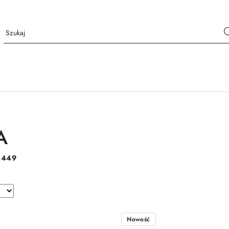
A
:
449
Nowość