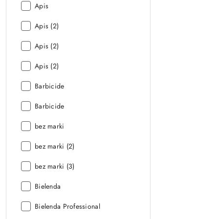
Marka:
Apis
Marka:
Apis (2)
Marka:
Apis (2)
Marka:
Apis (2)
Marka:
Barbicide
Marka:
Barbicide
Marka:
bez marki
Marka:
bez marki (2)
Marka:
bez marki (3)
Marka:
Bielenda
Marka:
Bielenda Professional