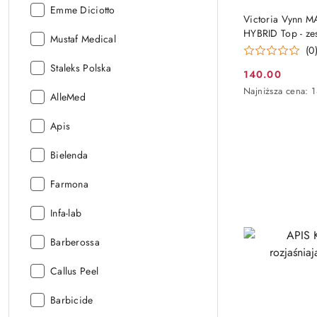
Producent:
Emme Diciotto
Victoria Vynn 
HYBRID Top - ze
Producent:
Mustaf Medical
pak
(0
Producent:
Staleks Polska
140.00
Cena
Najniższa
Najniższa cena:
Producent:
AlleMed
promocyjna:
cena
z
Producent:
Apis
30
dni
przed
Producent:
Bielenda
obniżką
Producent:
Farmona
Producent:
Infa-lab
Producent:
Barberossa
Producent:
Callus Peel
Producent:
Barbicide