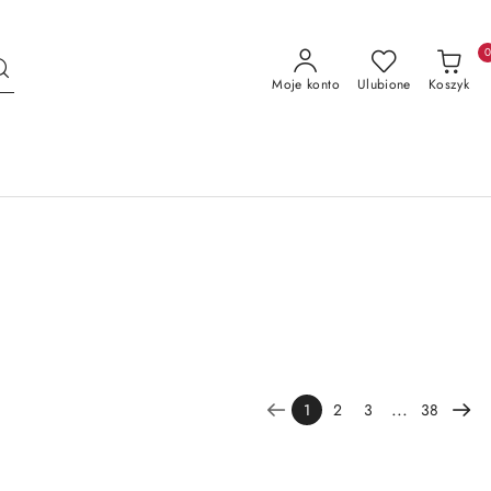
Moje konto
Ulubione
Koszyk
...
1
2
3
38