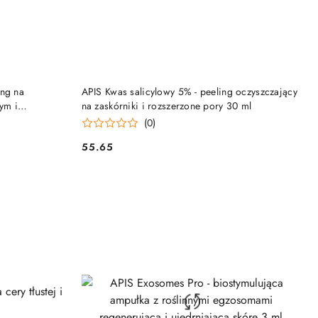
NY
PRODUKT NIEDOSTĘPNY
ing na
APIS Kwas salicylowy 5% - peeling oczyszczający
ym i
na zaskórniki i rozszerzone pory 30 ml
(0)
55.65
Cena: