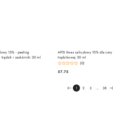
DUKT NIEDOSTĘPNY
PRODUKT NIEDOSTĘP
lowy 15% - peeling
APIS Kwas salicylowy 10% dla cery t
 trądzik i zaskórniki 30 ml
trądzikowej 30 ml
)
(0)
57.75
Cena:
...
1
2
3
38