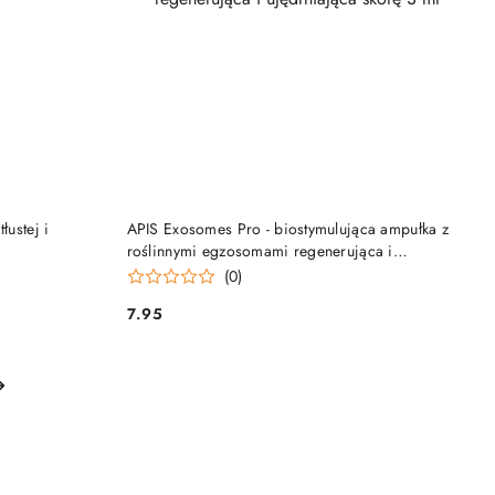
NY
DO KOSZYKA
łustej i
APIS Exosomes Pro - biostymulująca ampułka z
roślinnymi egzosomami regenerująca i
ujędrniająca skórę 3 ml
(0)
7.95
Cena: