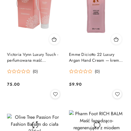
Victoria Vynn Luxury Touch -
Emme Diciotto 22 Luxury
perfumowana maść
Argan Hand Cream — krem
regenerująca do dłoni i ciała
do rąk intensywnie
(0)
(0)
100 ml
nawilżający 65ml
75.00
59.90
Cena:
Cena: