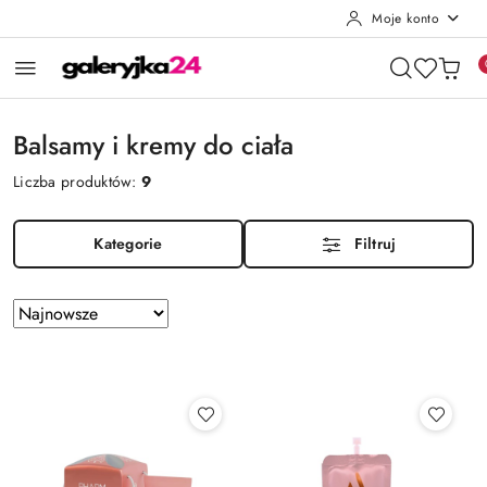
Moje konto
Przejdź do treści głównej
Przejdź do wyszukiwarki
Przejdź do moje konto
Przejdź do menu głównego
Przejdź do stopki
Balsamy i kremy do ciała
Liczba produktów:
9
Kategorie
Filtruj
Zastosowano
Sortuj
według
sortowanie:
Najnowsze.