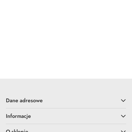
Raxco
Zenacolor
IBD
Anker
Dane adresowe
Informacje
O sklepie