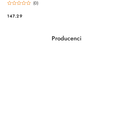
(0)
147.29
Cena:
Producenci
Pomiń karuzelę producentów