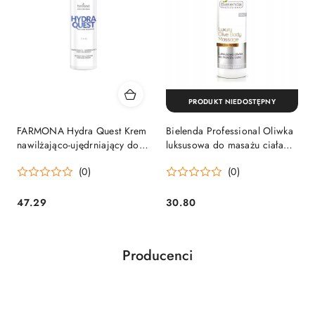
PRODUKT NIEDOSTĘPNY
FARMONA Hydra Quest Krem
Bielenda Professional Oliwka
nawilżająco-ujędrniający do
luksusowa do masażu ciała
masażu 280ml
500ml
(0)
(0)
47.29
30.80
Cena:
Cena:
Producenci
Pomiń karuzelę producentów