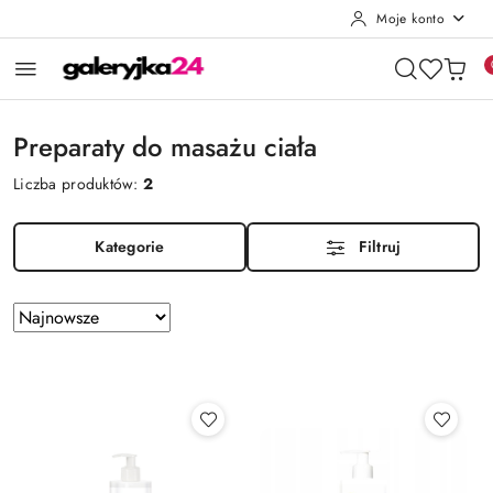
Moje konto
Przejdź do treści głównej
Przejdź do wyszukiwarki
Przejdź do moje konto
Przejdź do menu głównego
Przejdź do stopki
Preparaty do masażu ciała
Liczba produktów:
2
Kategorie
Filtruj
Zastosowano
Sortuj
według
sortowanie:
Najnowsze.