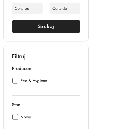
Szukaj
Filtruj
Producent
Producent:
Eco & Hygiene
Stan
Stan:
Nowy