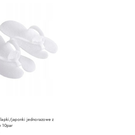
DO KOSZYKA
lapki/japonki jednorazowe z
y 10par
)