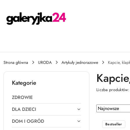
Przejdź do treści głównej
Przejdź do wyszukiwarki
Przejdź do moje konto
Przejdź do menu głównego
Przejdź do stopki
Strona główna
URODA
Artykuły jednorazowe
Kapcie, klapk
Kapcie,
Kategorie
Liczba produktów
ZDROWIE
Zastosowano
Sortuj
DLA DZIECI
według
sortowanie:
DOM I OGRÓD
Najnowsze.
Bestseller