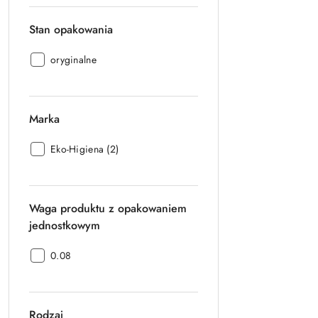
Stan opakowania
Stan
oryginalne
opakowania:
Marka
Marka:
Eko-Higiena (2)
Waga produktu z opakowaniem
jednostkowym
Waga
0.08
produktu
z
opakowaniem
Rodzaj
jednostkowym: