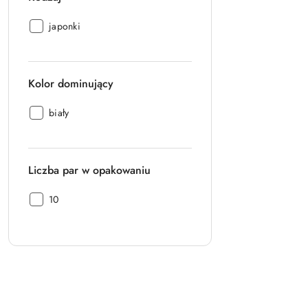
Rodzaj:
japonki
Kolor dominujący
Kolor
biały
dominujący:
Liczba par w opakowaniu
Liczba
10
par
w
opakowaniu:
Pomiń karuzelę producentów