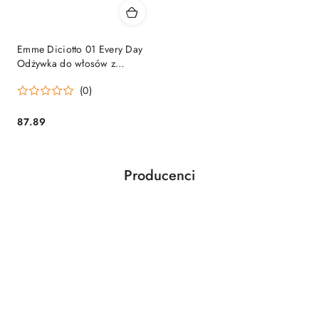
Emme Diciotto 01 Every Day
Odżywka do włosów z
rumiankiem i bławatkiem
(0)
250ml
87.89
Cena:
Producenci
Pomiń karuzelę producentów