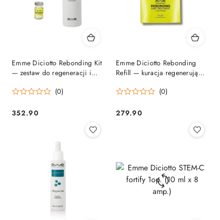
Emme Diciotto Rebonding Kit
Emme Diciotto Rebonding
— zestaw do regeneracji i
Refill — kuracja regenerująca
ochrony termicznej włosów
do włosów zniszczonych 3
(0)
(0)
ampułki
352.90
279.90
Cena:
Cena: