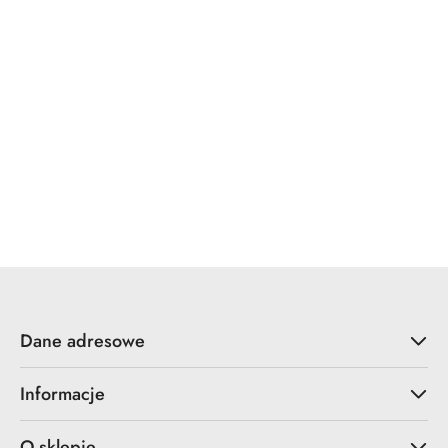
Raxco
Zenacolor
IBD
Anker
Dane adresowe
Informacje
O sklepie