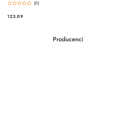
(0)
150ml
123.09
Cena:
Producenci
Pomiń karuzelę producentów