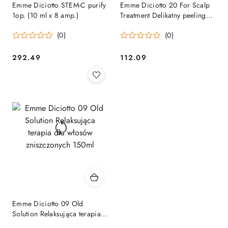
Emme Diciotto STEM-C purify
Emme Diciotto 20 For Scalp
1op. (10 ml x 8 amp.)
Treatment Delikatny peeling
do skóry głowy 100ml
(0)
(0)
292.49
112.09
Cena:
Cena:
Emme Diciotto 09 Old
Solution Relaksująca terapia
dla włosów zniszczonych