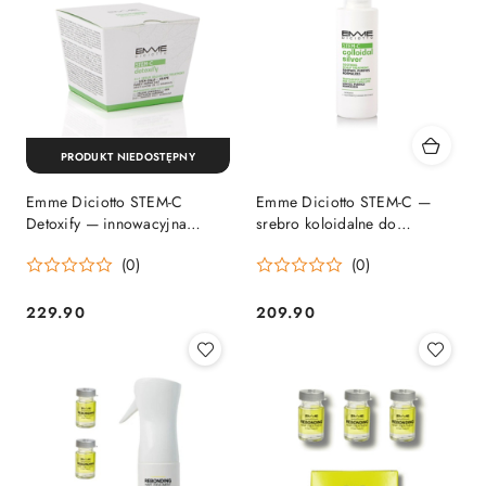
PRODUKT NIEDOSTĘPNY
Emme Diciotto STEM-C
Emme Diciotto STEM-C —
Detoxify — innowacyjna
srebro koloidalne do
kuracja do włosów
pielęgnacji skóry głowy
(0)
(0)
przetłuszczających się 200ml
125ml
229.90
209.90
Cena:
Cena: