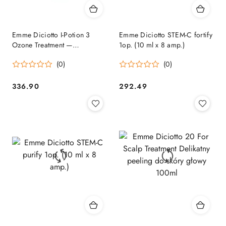
Emme Diciotto I-Potion 3
Emme Diciotto STEM-C fortify
Ozone Treatment —
1op. (10 ml x 8 amp.)
regenerująca kuracja
(0)
(0)
ozonowa do włosów 50ml
336.90
292.49
Cena:
Cena: