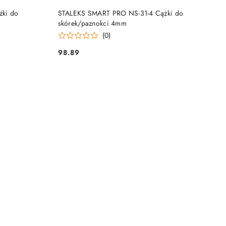
NY
PRODUKT NIEDOSTĘPNY
żki do
STALEKS SMART PRO NS-31-4 Cążki do
skórek/paznokci 4mm
(0)
98.89
Cena: