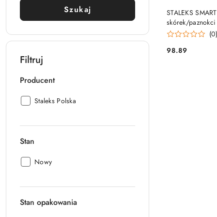
PRO
Szukaj
STALEKS SMART 
skórek/paznokc
(0
98.89
Cena:
Filtruj
Producent
Producent:
Staleks Polska
Stan
Stan:
Nowy
Stan opakowania