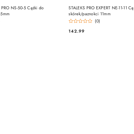
DUKT NIEDOSTĘPNY
PRODUKT NIEDOSTĘP
PRO NS-50-5 Cążki do
STALEKS PRO EXPERT NE-11-11 Cą
i 5mm
skórek/paznokci 11mm
)
(0)
142.99
Cena: