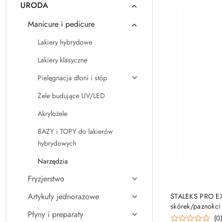
URODA
Manicure i pedicure
Lakiery hybrydowe
Lakiery klasyczne
Pielęgnacja dłoni i stóp
Żele budujące UV/LED
Akrylożele
BAZY i TOPY do lakierów
hybrydowych
Narzędzia
Fryzjerstwo
Artykuły jednorazowe
STALEKS PRO EX
skórek/paznokc
Płyny i preparaty
(0