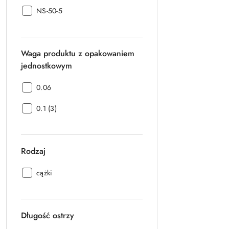
producenta:
Kod
NS-50-5
producenta:
Waga produktu z opakowaniem
jednostkowym
Waga
0.06
produktu
Waga
z
0.1 (3)
produktu
opakowaniem
z
jednostkowym:
opakowaniem
Rodzaj
jednostkowym:
Rodzaj:
cążki
Długość ostrzy