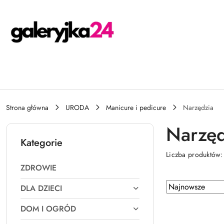
Przejdź do treści głównej
Przejdź do wyszukiwarki
Przejdź do moje konto
Przejdź do menu głównego
Przejdź do stopki
Strona główna
URODA
Manicure i pedicure
Narzędzia
Narzęd
Kategorie
Liczba produktów
ZDROWIE
Zastosowano
Sortuj
DLA DZIECI
według
sortowanie:
DOM I OGRÓD
Najnowsze.