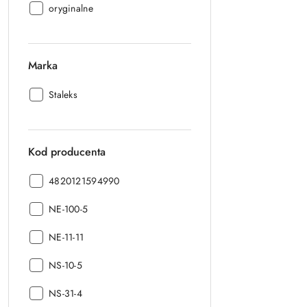
Stan
oryginalne
opakowania:
Marka
Marka:
Staleks
Kod producenta
Kod
4820121594990
producenta:
Kod
NE-100-5
producenta:
Kod
NE-11-11
producenta:
Kod
NS-10-5
producenta:
Kod
NS-31-4