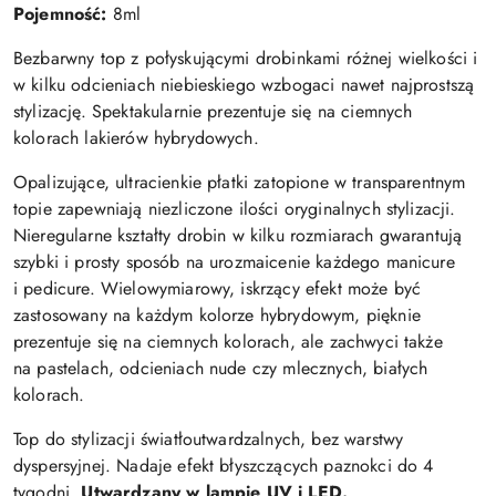
Pojemność:
8ml
Bezbarwny top z połyskującymi drobinkami różnej wielkości i
w kilku odcieniach niebieskiego wzbogaci nawet najprostszą
stylizację. Spektakularnie prezentuje się na ciemnych
kolorach lakierów hybrydowych.
Opalizujące, ultracienkie płatki zatopione w transparentnym
topie zapewniają niezliczone ilości oryginalnych stylizacji.
Nieregularne kształty drobin w kilku rozmiarach gwarantują
szybki i prosty sposób na urozmaicenie każdego manicure
i pedicure. Wielowymiarowy, iskrzący efekt może być
zastosowany na każdym kolorze hybrydowym, pięknie
prezentuje się na ciemnych kolorach, ale zachwyci także
na pastelach, odcieniach nude czy mlecznych, białych
kolorach.
Top do stylizacji światłoutwardzalnych, bez warstwy
dyspersyjnej. Nadaje efekt błyszczących paznokci do 4
tygodni.
Utwardzany w lampie UV i LED.