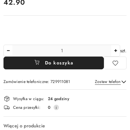
cena:
42.90
Ilość
szt.
Do koszyka
Zamówienie telefoniczne: 729911081
Zostaw telefon
Dostępność
Wysyłka w ciągu:
24 godziny
i
Wyślij
Cena przesyłki:
0
dostawa
Więcej o produkcie